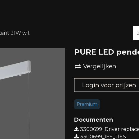
OVER ONS
DOWNLOADS
ant 31W wit
PURE LED pende
Vergelijken
Login voor prijzen
Premium
Documenten
3300699_Driver replac
3300699_IES_1.IES