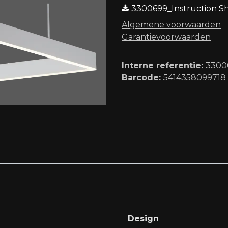
3300699_Instruction Sh
Algemene voorwaard​en
Garantievoorwaarden
Interne referentie:
3300
Barcode:
5414358099718
Design