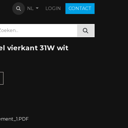
LOGIN
C​O​N​​​​TACT
NL
l vierkant 31W wit
ement_1.PDF