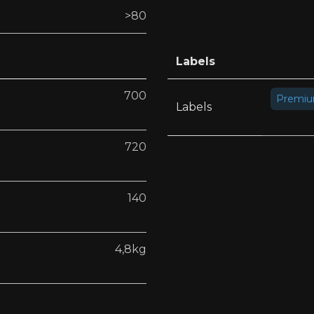
>80
Labels
700
Premi
Labels
720
140
4,8kg