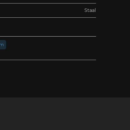
Staal
um