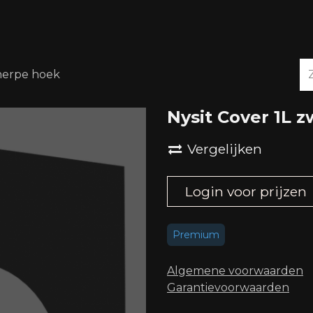
OVER ONS
DOWNLOADS
cherpe hoek
Nysit Cover 1L 
Vergelijken
Login voor prijzen
Premium
Algemene voorwaard​en
Garantievoorwaarden