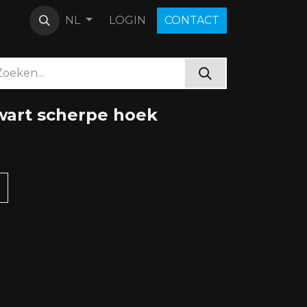
LOGIN
C​O​N​​​​TACT
NL
zwart scherpe hoek