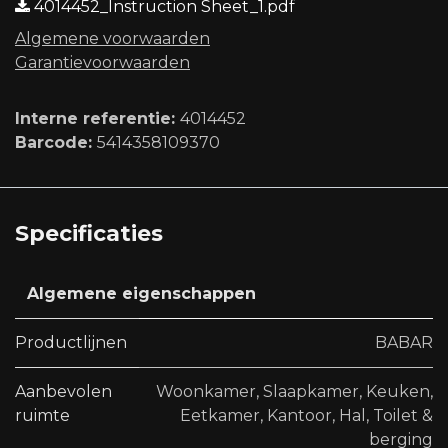
4014452_Instruction Sheet_1.pdf
Algemene voorwaard​en
Garantievoorwaarden
Interne referentie:
4014452
Barcode:
5414358109370
Specificaties
Algemene eigenschappen
Productlijnen
BABAR
Aanbevolen
Woonkamer
,
Slaapkamer
,
Keuken
,
ruimte
Eetkamer
,
Kantoor
,
Hal
,
Toilet &
berging