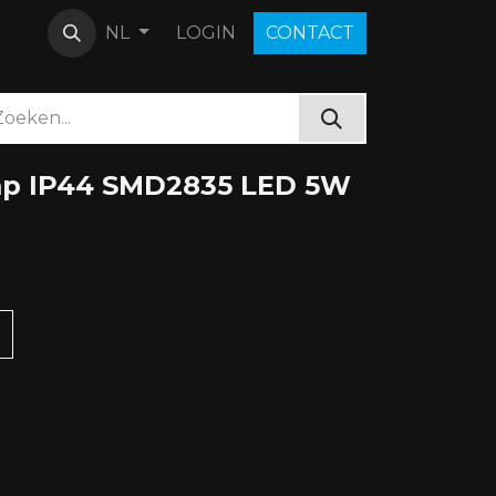
LOGIN
C​O​N​​​​TACT
NL
mp IP44 SMD2835 LED 5W