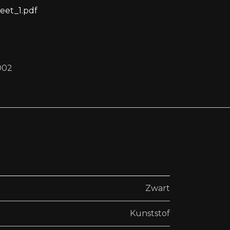
eet_1.pdf
002
Zwart
Kunststof