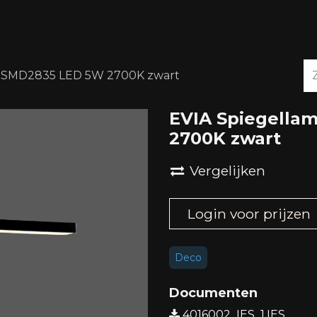
OVER ONS
DOWNLOADS
4 SMD2835 LED 5W 2700K zwart
EVIA Spiegella
2700K zwart
Vergelijken
Login voor prijzen
Deco
Documenten
4016002_IES_1.IES