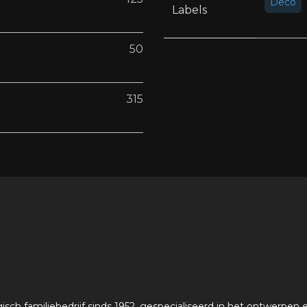
Deco
Labels
50
315
gisch familiebedrijf sinds 1952, gespecialiseerd in het ontwerpen