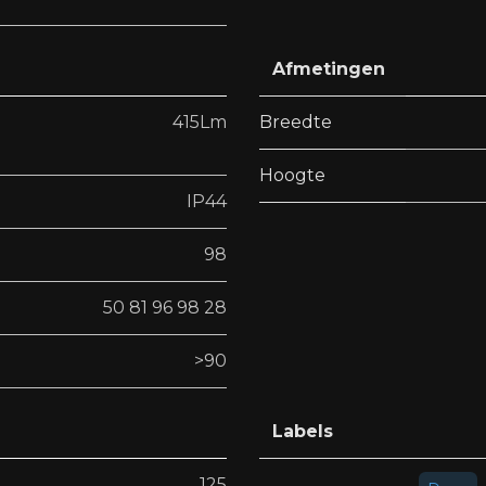
Afmetingen
415Lm
Breedte
Hoogte
IP44
98
50 81 96 98 28
>90
Labels
125