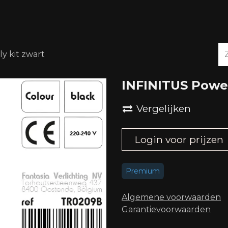
OVER ONS
DOWNLOADS
y kit zwart
INFINITUS Power
Vergelijken
Login voor prijzen
Premium
Algemene voorwaard​en
Garantievoorwaarden