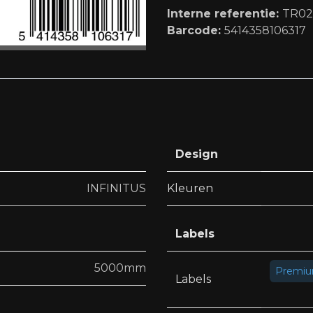
Interne referentie:
TR02
Barcode:
5414358106317
Design
INFINITUS
Kleuren
Labels
5000mm
Premi
Labels