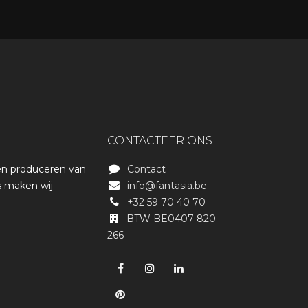
CONTACTEER ONS
 en produceren van
Contact
js maken wij
info@fantasia.be
+32 59 70 40 70
BTW BE0407 820
266