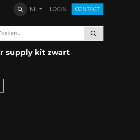
LOGIN
C​O​N​​​​TACT
NL
 supply kit zwart