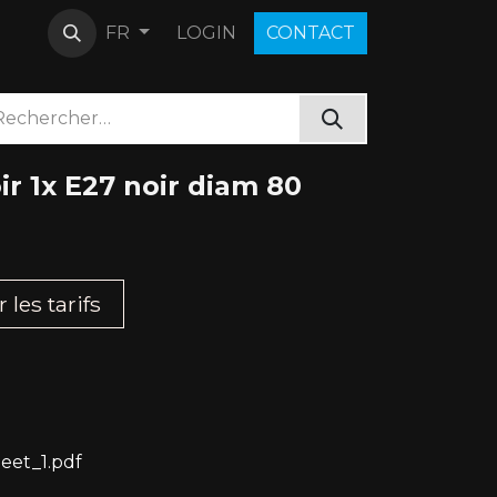
LOGIN
C​O​N​​​​TACT
FR
r 1x E27 noir diam 80
les tarifs​
eet_1.pdf