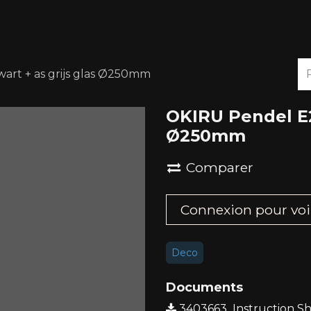
À PROPOS
DOWNLOADS
art + as grijs glas Ø250mm
OKIRU Pendel E27
Ø250mm
Comparer
Connexion pour voir 
Deco
Documents
3403663_Instruction Sh