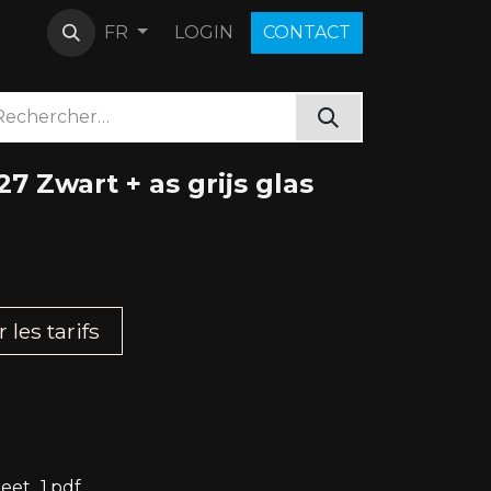
LOGIN
C​O​N​​​​TACT
FR
 Zwart + as grijs glas
les tarifs​
eet_1.pdf